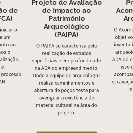
e
Projeto de Avaliação
P
ão de
de Impacto ao
Aco
FCA)
Patrimônio
Ar
Arqueológico
niciar o
O Acomp
(PAIPA)
de um
objetivo
unto ao
inventari
O PAIPA se caracteriza pela
mos o
arqueol
realização de estudos
alização,
ADA do e
superficiais e em profundidade
 e
isso 
na ADA do empreendimento.
processo
acompan
Onde a equipe de arqueólogos
AN.
escavação
realiza caminhamentos e
in
abertura de poços teste para
averiguar a existência de
material cultural na área do
projeto.